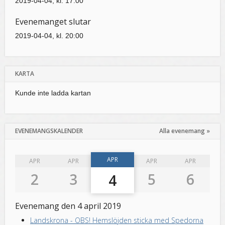
2019-04-04, kl. 17:00
Evenemanget slutar
2019-04-04, kl. 20:00
KARTA
Kunde inte ladda kartan
EVENEMANGSKALENDER
Alla evenemang »
APR
APR
APR
APR
APR
2
3
5
6
4
Evenemang den 4 april 2019
Landskrona
-
OBS! Hemslöjden sticka med Spedorna