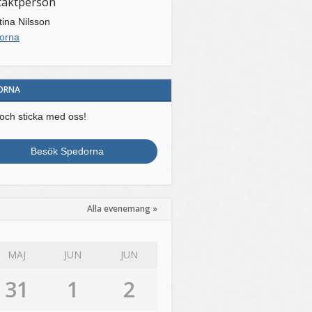
taktperson
tina Nilsson
orna
ORNA
och sticka med oss!
Besök Spedorna
Alla evenemang »
MAJ
JUN
JUN
31
1
2