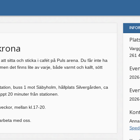
INFO
Plat
krona
Varg
261 
 sitta och sticka i cafét på Puls arena. Du får inte ha
 men det finns lite av varje, både varmt och kallt, sött
Eve
2026-
tation, buss 1 mot Säbyholm, hållplats Silvergården, ca
Even
ppt 20 minuter från stationen.
2026-
veckor, mellan kl.17-20.
Kon
arbeta med oss.
Anna
Sped