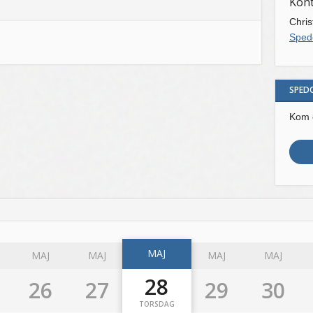
Kon
Chris
Sped
SPED
Kom 
MAJ
MAJ
MAJ
MAJ
MAJ
28
26
27
29
30
TORSDAG