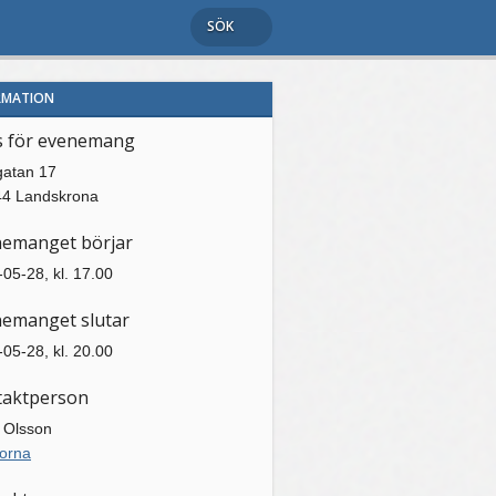
SÖK
RMATION
s för evenemang
gatan 17
44 Landskrona
nemanget börjar
05-28, kl. 17.00
emanget slutar
05-28, kl. 20.00
taktperson
 Olsson
orna