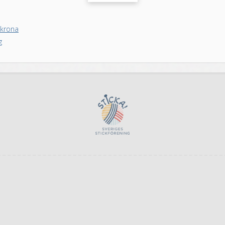
skrona
g