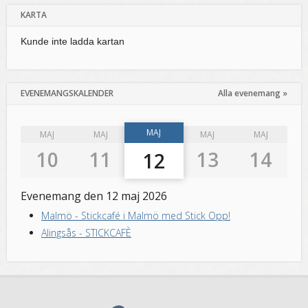
KARTA
Kunde inte ladda kartan
EVENEMANGSKALENDER
Alla evenemang »
MAJ
MAJ
MAJ
MAJ
MAJ
10
11
13
14
12
Evenemang den 12 maj 2026
Malmö
-
Stickcafé i Malmö med Stick Opp!
Alingsås
-
STICKCAFÈ