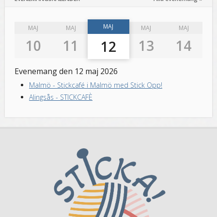
MAJ
MAJ
MAJ
MAJ
MAJ
10
11
13
14
12
Evenemang den 12 maj 2026
Malmö
-
Stickcafé i Malmö med Stick Opp!
Alingsås
-
STICKCAFÈ