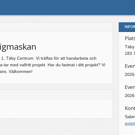
INFO
Plat
vigmaskan
Täby
183 
 1, Täby Centrum. Vi träffas för att handarbeta och
a tar med valfritt projekt. Har du fastnat i ditt projekt? Vi
Eve
mmans. Välkommen!
2026-
Even
2026-
Kon
Sabi
avig