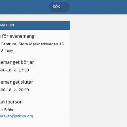
SÖK
RMATION
s för evenemang
 Centrum, Stora Marknadsvägen 15
70 Täby
nemanget börjar
06-18, kl. 17:30
emanget slutar
06-18, kl. 20:00
taktperson
ne Stöhr
maskan@sticka.org