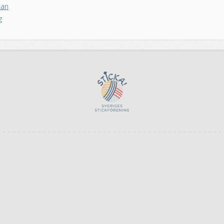
kan
g