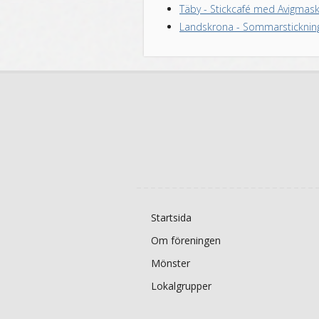
Täby
-
Stickcafé med Avigmas
Landskrona
-
Sommarsticknin
Startsida
Om föreningen
Mönster
Lokalgrupper