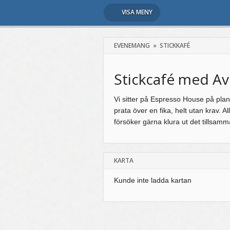
VISA MENY
EVENEMANG
»
STICKKAFÉ
Stickcafé med A
Vi sitter på Espresso House på plan
prata över en fika, helt utan krav. All
försöker gärna klura ut det tillsa
KARTA
Kunde inte ladda kartan