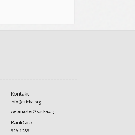
Kontakt
info@sticka.org
webmaster@sticka.org
BankGiro
329-1283