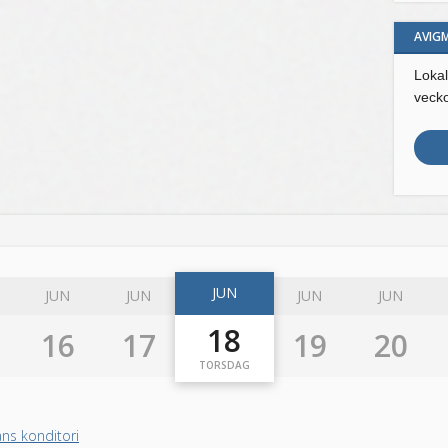
AVIG
Lokal
veck
JUN
JUN
JUN
JUN
JUN
18
16
17
19
20
TORSDAG
ns konditori