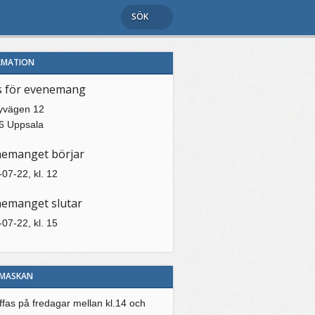
SÖK
RMATION
s för evenemang
yvägen 12
6 Uppsala
nemanget börjar
07-22, kl. 12
emanget slutar
07-22, kl. 15
MASKAN
äffas på fredagar mellan kl.14 och