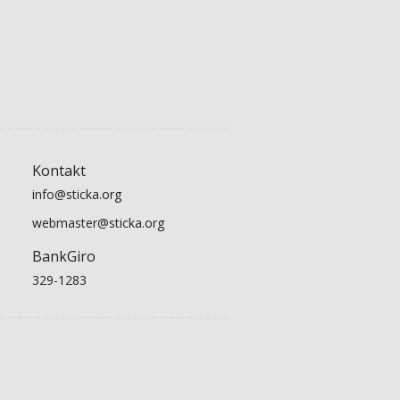
Kontakt
info@sticka.org
webmaster@sticka.org
BankGiro
329-1283