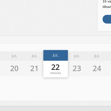
16 va
tills
JUL
JUL
JUL
JUL
JUL
22
20
21
23
24
ONSDAG
n