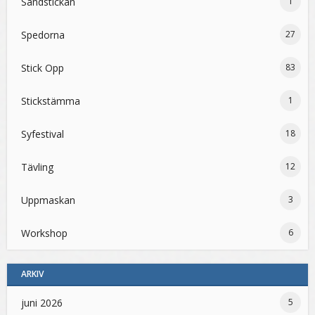
Sandstickan
1
Spedorna
27
Stick Opp
83
Stickstämma
1
Syfestival
18
Tävling
12
Uppmaskan
3
Workshop
6
ARKIV
juni 2026
5