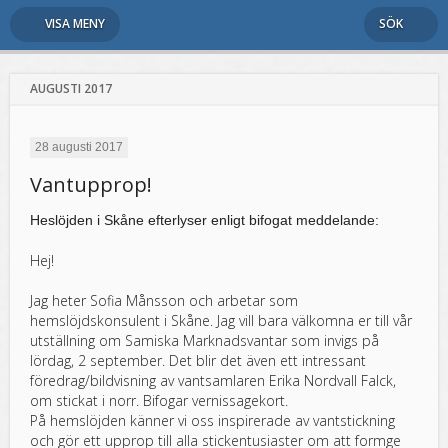
VISA MENY
SÖK
AUGUSTI 2017
28 augusti 2017
Vantupprop!
Heslöjden i Skåne efterlyser enligt bifogat meddelande:
Hej!
Jag heter Sofia Månsson och arbetar som
hemslöjdskonsulent i Skåne. Jag vill bara välkomna er till vår
utställning om Samiska Marknadsvantar som invigs på
lördag, 2 september. Det blir det även ett intressant
föredrag/bildvisning av vantsamlaren Erika Nordvall Falck,
om stickat i norr. Bifogar vernissagekort.
På hemslöjden känner vi oss inspirerade av vantstickning
och gör ett upprop till alla stickentusiaster om att formge