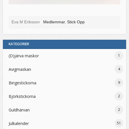
Eva M Eriksson
Medlemmar
,
Stick Opp
KATEGORIER
(D)järva maskor
1
Avigmaskan
4
Bingestickorna
9
Björkstickorna
2
Guldhärvan
2
Julkalender
51