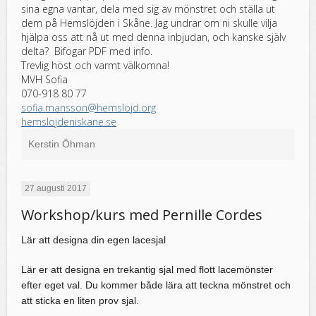
sina egna vantar, dela med sig av mönstret och ställa ut
dem på Hemslöjden i Skåne. Jag undrar om ni skulle vilja
hjälpa oss att nå ut med denna inbjudan, och kanske själv
delta? Bifogar PDF med info.
Trevlig höst och varmt välkomna!
MVH Sofia
070-918 80 77
sofia.mansson@hemslojd.org
hemslojdeniskane.se
Kerstin Öhman
27 augusti 2017
Workshop/kurs med Pernille Cordes
Lär att designa din egen lacesjal
Lär er att designa en trekantig sjal med flott lacemönster
efter eget val. Du kommer både lära att teckna mönstret och
att sticka en liten prov sjal.