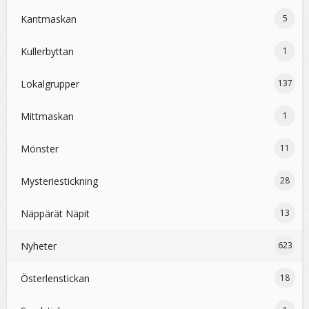
Kantmaskan
5
Kullerbyttan
1
Lokalgrupper
137
Mittmaskan
1
Mönster
11
Mysteriestickning
28
Näppärät Näpit
13
Nyheter
623
Österlenstickan
18