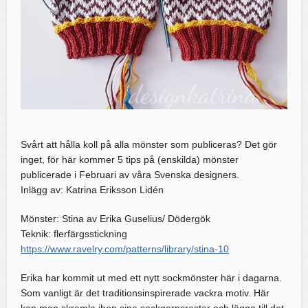
Svårt att hålla koll på alla mönster som publiceras? Det gör
inget, för här kommer 5 tips på (enskilda) mönster
publicerade i Februari av våra Svenska designers.
Inlägg av: Katrina Eriksson Lidén
Mönster: Stina av Erika Guselius/ Dödergök
Teknik: flerfärgsstickning
https://www.ravelry.com/patterns/library/stina-10
Erika har kommit ut med ett nytt sockmönster här i dagarna.
Som vanligt är det traditionsinspirerade vackra motiv. Här