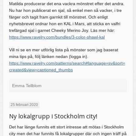
Matilda producerar det ena vackra mönstret efter det andra.
Nu har hon publicerat en sjal, så enkel men så vacker, i tre
färger och tagit fram garnkit till mönstret. Och enligt
nyhetsbrevet ordnar hon en KAL i Mars, att sticka en valfri
trefärgad sjal i garnet Cheeky Merino Joy. Läs mer här:
https://www.ravelry.com/bundles/3-color-shawl-kal
Vill ni se en mer utförlig lista på mönster som jag baserat
mina tips på, följ länken nedan (logga in).
https://www.ravelry.com/patterns/search#language=sv&sort=
created&view=captioned_thumbs
Emma Tellblom
25 februari 2020
Ny lokalgrupp i Stockholm city!
Det har länge funnits ett stort intresse att mötas i Stockholm
city men det har funnits få lokalgrupper där och ingen träff på