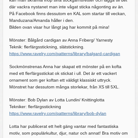
kan man skramla ihop sina sockgarnsrester och lägga till det
där vackra nystanet man inte vågat sticka någonting av än.
På Facebook finns dessutom en KAL som startar till veckan,
Manduzana/Amanda håller i den.
Bilden ovan visar hur långt jag har kommit på mina!
Mönster: Bålgård cardigan av Anna Friberg/ Yarnesty
Teknik: flerfärgsstickning, slätstickning.
https://www.ravelry.com/patterns/library/balgard-cardigan
Sockmönstrenas Anna har skapat ett mönster på en kofta
med ett flerfärgsstickat ok stickat i ull. Det är ett vackert
ornament som ger koftan ett väldigt klassiskt uttryck.
Mönstret har dessutom många storlekar, från XS till 5XL.
Mönster: Bob Dylan av Lotta Lundin/ Knittinglotta
Tekniker: flerfärgsstickning
https://www.ravelry.com/patterns/library/bob-dylan
Lotta har publicerat ett helt gäng vantar med fantastiska
motiv, som populärkultur, djur, natur och annat! Bra motiv om