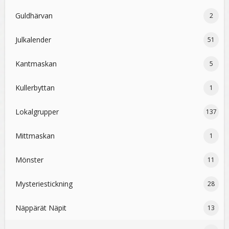
Guldhärvan
2
Julkalender
51
Kantmaskan
5
Kullerbyttan
1
Lokalgrupper
137
Mittmaskan
1
Mönster
11
Mysteriestickning
28
Näppärät Näpit
13