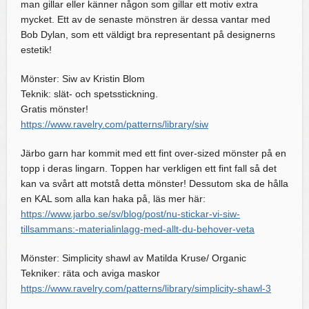
man gillar eller känner någon som gillar ett motiv extra
mycket. Ett av de senaste mönstren är dessa vantar med
Bob Dylan, som ett väldigt bra representant på designerns
estetik!
Mönster: Siw av Kristin Blom
Teknik: slät- och spetsstickning.
Gratis mönster!
https://www.ravelry.com/patterns/library/siw
Järbo garn har kommit med ett fint over-sized mönster på en
topp i deras lingarn. Toppen har verkligen ett fint fall så det
kan va svårt att motstå detta mönster! Dessutom ska de hålla
en KAL som alla kan haka på, läs mer här:
https://www.jarbo.se/sv/blog/post/nu-stickar-vi-siw-
tillsammans:-materialinlagg-med-allt-du-behover-veta
Mönster: Simplicity shawl av Matilda Kruse/ Organic
Tekniker: räta och aviga maskor
https://www.ravelry.com/patterns/library/simplicity-shawl-3