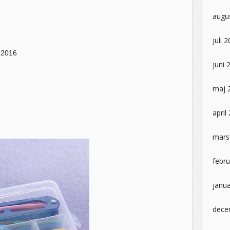
augu
juli 
 2016
juni 
maj 
april
mars
febru
janua
dece