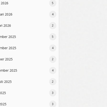
 2026
5
ari 2026
4
ri 2026
2
mber 2025
5
mber 2025
4
ber 2025
2
ember 2025
4
sti 2025
2
2025
3
2025
3