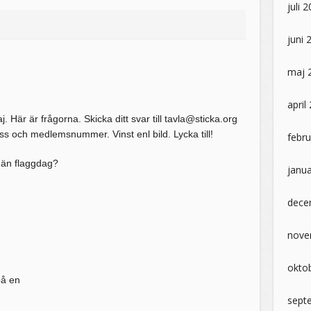
juli 
juni 
maj 
april
 Här är frågorna. Skicka ditt svar till tavla@sticka.org
s och medlemsnummer. Vinst enl bild. Lycka till!
febru
män flaggdag?
janua
dece
nove
okto
på en
sept