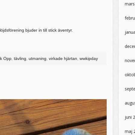
mars
febru
sförening bjuder in till stick äventyr.
janua
dece
ck Opp
,
tävling
,
utmaning
,
virkade hjärtan
,
wwkipday
nove
okto
sept
augu
juni 
maj 