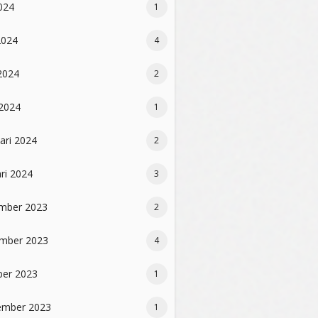
2024
1
2024
4
2024
2
 2024
1
ari 2024
2
ri 2024
3
mber 2023
2
mber 2023
4
ber 2023
1
ember 2023
1