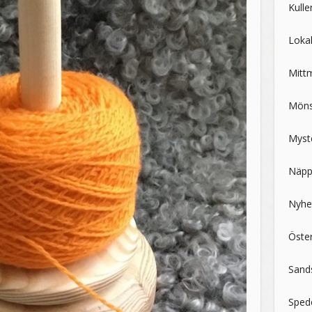
Kulle
Loka
Mitt
Möns
Myste
Näpp
Nyhe
Öster
Sand
Sped