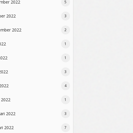
mber 2022
5
ber 2022
3
ember 2022
2
2022
1
2022
1
2022
3
 2022
4
 2022
1
ari 2022
3
ri 2022
7