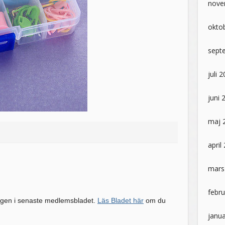
nove
okto
sept
juli 
juni 
maj 
april
mars
febru
ingen i senaste medlemsbladet.
Läs Bladet här
om du
janua