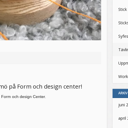
Stick
Stic
Syfes
Tävli
Upp
Work
lmö på Form och design center!
ARKIV
ch Form och design Center.
juni 
april