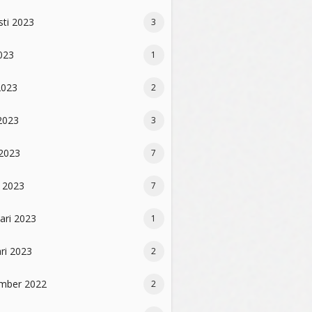
sti 2023
3
2023
1
2023
2
2023
3
 2023
7
 2023
7
ari 2023
1
ri 2023
2
mber 2022
2