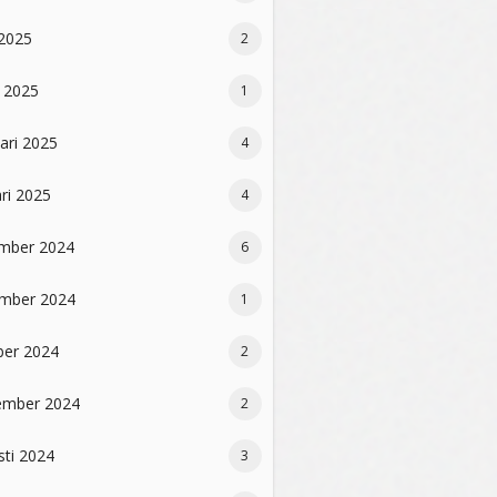
 2025
2
 2025
1
ari 2025
4
ri 2025
4
mber 2024
6
mber 2024
1
ber 2024
2
ember 2024
2
sti 2024
3