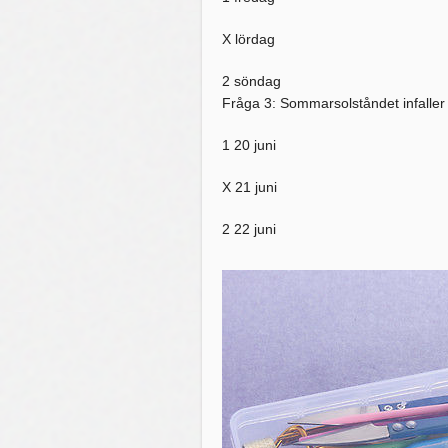
X lördag
2 söndag
Fråga 3: Sommarsolståndet infaller
1 20 juni
X 21 juni
2 22 juni