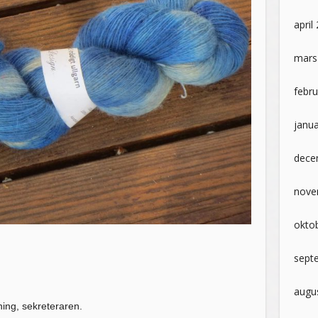
april
mars
febru
janua
dece
nove
okto
sept
augu
ing, sekreteraren.