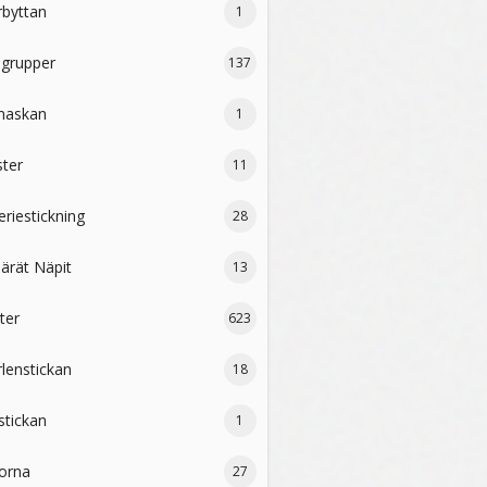
rbyttan
1
lgrupper
137
maskan
1
ter
11
riestickning
28
ärät Näpit
13
ter
623
lenstickan
18
stickan
1
orna
27