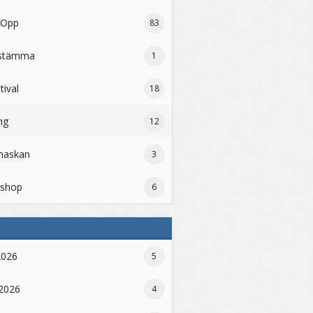
 Opp
83
kstämma
1
tival
18
ng
12
maskan
3
shop
6
2026
5
 2026
4