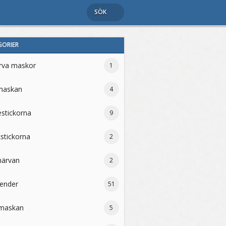
SÖK
GORIER
ärva maskor
1
maskan
4
estickorna
9
stickorna
2
härvan
2
lender
51
maskan
5