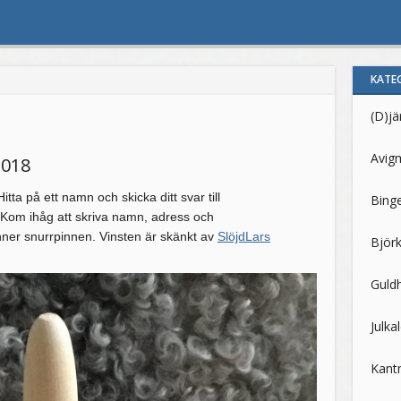
KATE
(D)j
Avig
2018
ta på ett namn och skicka ditt svar till
Bing
. Kom ihåg att skriva namn, adress och
er snurrpinnen. Vinsten är skänkt av
SlöjdLars
Björk
Guld
Julka
Kant