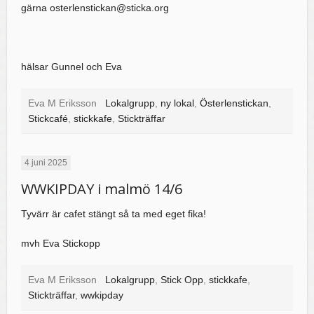
gärna osterlenstickan@sticka.org
hälsar Gunnel och Eva
Eva M Eriksson
Lokalgrupp
,
ny lokal
,
Österlenstickan
,
Stickcafé
,
stickkafe
,
Stickträffar
4 juni 2025
WWKIPDAY i malmö 14/6
Tyvärr är cafet stängt så ta med eget fika!
mvh Eva Stickopp
Eva M Eriksson
Lokalgrupp
,
Stick Opp
,
stickkafe
,
Stickträffar
,
wwkipday