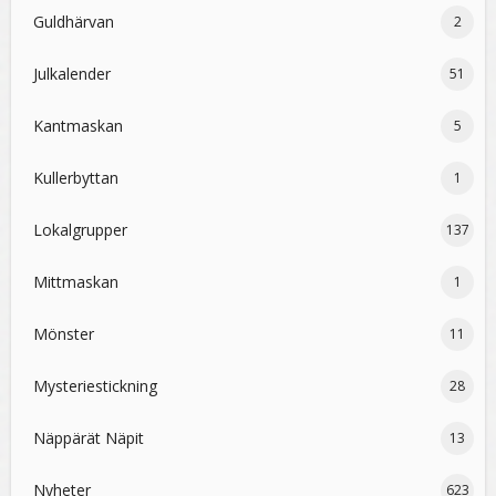
Guldhärvan
2
Julkalender
51
Kantmaskan
5
Kullerbyttan
1
Lokalgrupper
137
Mittmaskan
1
Mönster
11
Mysteriestickning
28
Näppärät Näpit
13
Nyheter
623