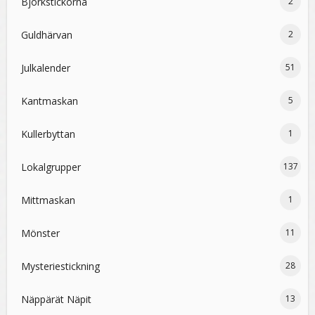
Björkstickorna
2
Guldhärvan
2
Julkalender
51
Kantmaskan
5
Kullerbyttan
1
Lokalgrupper
137
Mittmaskan
1
Mönster
11
Mysteriestickning
28
Näppärät Näpit
13