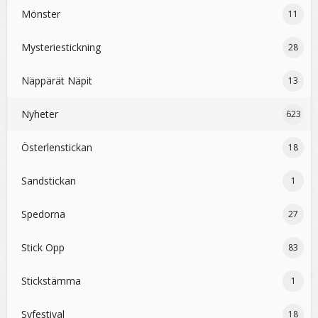
Mönster
11
Mysteriestickning
28
Näppärät Näpit
13
Nyheter
623
Österlenstickan
18
Sandstickan
1
Spedorna
27
Stick Opp
83
Stickstämma
1
Syfestival
18