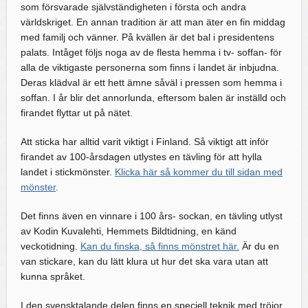
som försvarade självständigheten i första och andra
världskriget. En annan tradition är att man äter en fin middag
med familj och vänner. På kvällen är det bal i presidentens
palats. Intåget följs noga av de flesta hemma i tv- soffan- för
alla de viktigaste personerna som finns i landet är inbjudna.
Deras klädval är ett hett ämne såväl i pressen som hemma i
soffan. I år blir det annorlunda, eftersom balen är inställd och
firandet flyttar ut på nätet.
Att sticka har alltid varit viktigt i Finland. Så viktigt att inför
firandet av 100-årsdagen utlystes en tävling för att hylla
landet i stickmönster.
Klicka här så kommer du till sidan med
mönster
.
Det finns även en vinnare i 100 års- sockan, en tävling utlyst
av Kodin Kuvalehti, Hemmets Bildtidning, en känd
veckotidning.
Kan du finska, så finns mönstret här.
Är du en
van stickare, kan du lätt klura ut hur det ska vara utan att
kunna språket.
I den svensktalande delen finns en speciell teknik med tröjor