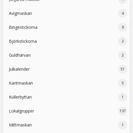
Avigmaskan
4
Bingestickorna
9
Björkstickorna
2
Guldhärvan
2
Julkalender
51
Kantmaskan
5
Kullerbyttan
1
Lokalgrupper
137
Mittmaskan
1