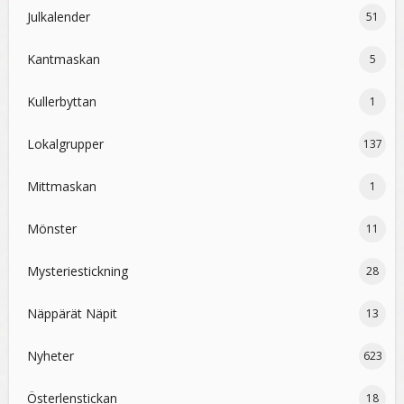
Julkalender
51
Kantmaskan
5
Kullerbyttan
1
Lokalgrupper
137
Mittmaskan
1
Mönster
11
Mysteriestickning
28
Näppärät Näpit
13
Nyheter
623
Österlenstickan
18