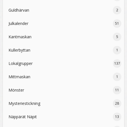
Guldhärvan
2
Julkalender
51
Kantmaskan
5
Kullerbyttan
1
Lokalgrupper
137
Mittmaskan
1
Mönster
11
Mysteriestickning
28
Näppärät Näpit
13