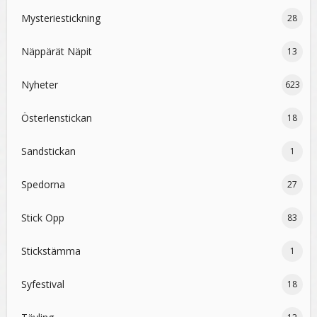
Mysteriestickning
28
Näppärät Näpit
13
Nyheter
623
Österlenstickan
18
Sandstickan
1
Spedorna
27
Stick Opp
83
Stickstämma
1
Syfestival
18