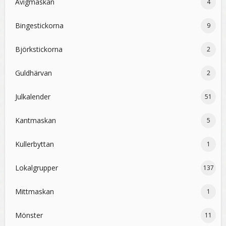
Avigmaskan
4
Bingestickorna
9
Björkstickorna
2
Guldhärvan
2
Julkalender
51
Kantmaskan
5
Kullerbyttan
1
Lokalgrupper
137
Mittmaskan
1
Mönster
11