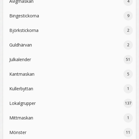
Avigmaskan
4
Bingestickorna
9
Björkstickorna
2
Guldhärvan
2
Julkalender
51
Kantmaskan
5
Kullerbyttan
1
Lokalgrupper
137
Mittmaskan
1
Mönster
11