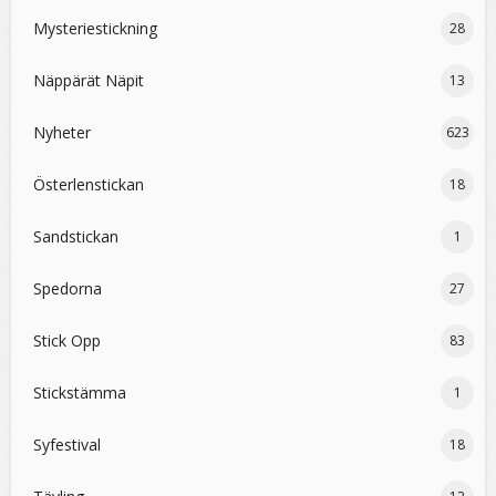
Mysteriestickning
28
Näppärät Näpit
13
Nyheter
623
Österlenstickan
18
Sandstickan
1
Spedorna
27
Stick Opp
83
Stickstämma
1
Syfestival
18