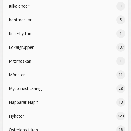
Julkalender
51
Kantmaskan
5
Kullerbyttan
1
Lokalgrupper
137
Mittmaskan
1
Mönster
11
Mysteriestickning
28
Näppärät Näpit
13
Nyheter
623
Österlenstickan
18