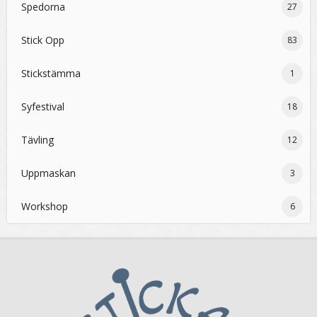
Spedorna
27
Stick Opp
83
Stickstämma
1
Syfestival
18
Tävling
12
Uppmaskan
3
Workshop
6