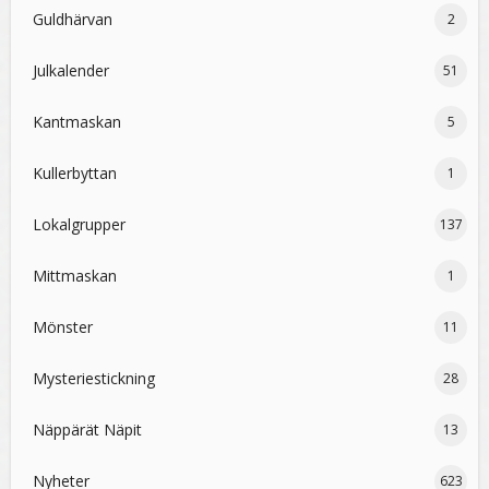
Guldhärvan
2
Julkalender
51
Kantmaskan
5
Kullerbyttan
1
Lokalgrupper
137
Mittmaskan
1
Mönster
11
Mysteriestickning
28
Näppärät Näpit
13
Nyheter
623