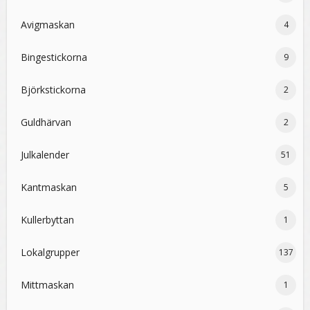
Avigmaskan
4
Bingestickorna
9
Björkstickorna
2
Guldhärvan
2
Julkalender
51
Kantmaskan
5
Kullerbyttan
1
Lokalgrupper
137
Mittmaskan
1