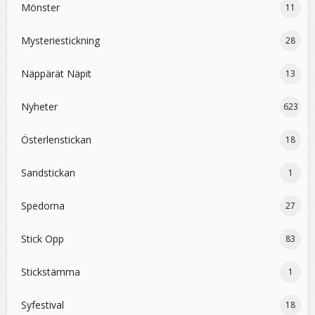
Mönster
11
Mysteriestickning
28
Näppärät Näpit
13
Nyheter
623
Österlenstickan
18
Sandstickan
1
Spedorna
27
Stick Opp
83
Stickstämma
1
Syfestival
18