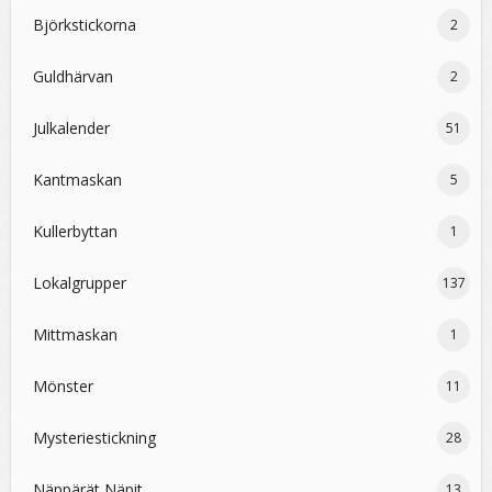
Björkstickorna
2
Guldhärvan
2
Julkalender
51
Kantmaskan
5
Kullerbyttan
1
Lokalgrupper
137
Mittmaskan
1
Mönster
11
Mysteriestickning
28
Näppärät Näpit
13